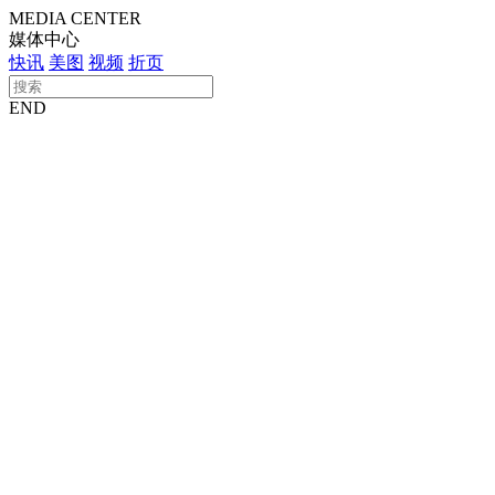
车型总览
购车支持
车主服务
门店查询
关于z6com·尊龙
MEDIA CENTER
媒体中心
快讯
美图
视频
折页
END